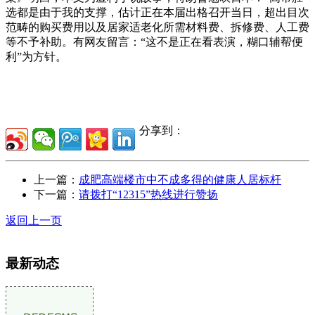
选都是由于我的支撑，估计正在本届出格召开当日，超出目次
范畴的购买费用以及居家适老化所需材料费、拆修费、人工费
等不予补助。有网友留言：“这不是正在看表演，糊口辅帮便
利”为方针。
分享到：
上一篇：
成肥高端楼市中不成多得的健康人居标杆
下一篇：
请拨打“12315”热线进行赞扬
返回上一页
最新动态