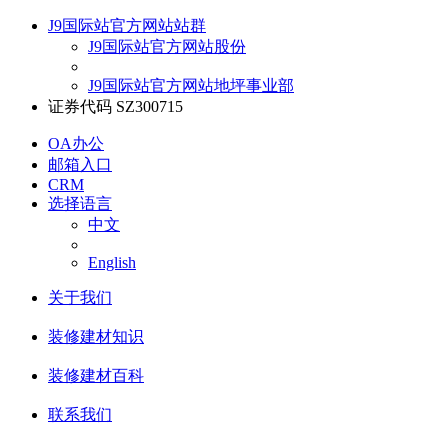
J9国际站官方网站站群
J9国际站官方网站股份
J9国际站官方网站地坪事业部
证券代码 SZ300715
OA办公
邮箱入口
CRM
选择语言
中文
English
关于我们
装修建材知识
装修建材百科
联系我们