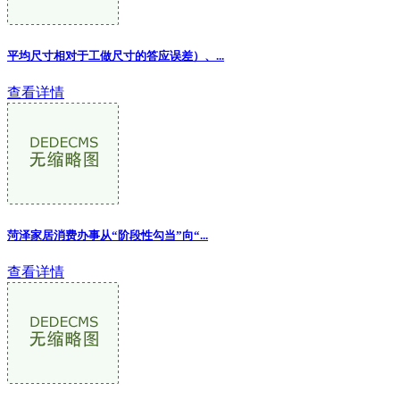
平均尺寸相对于工做尺寸的答应误差）、...
查看详情
菏泽家居消费办事从“阶段性勾当”向“...
查看详情