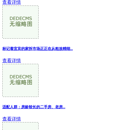
查看详情
标记着宜宾的家拆市场正正在从粗放精细
...
查看详情
适配人群：房龄较长的二手房、老房...
查看详情