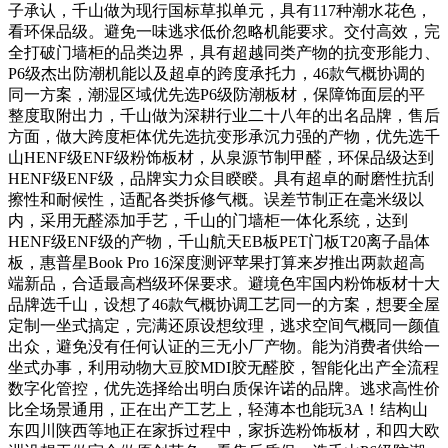
子承认，千山做为现行国标草拟单元，具有117种潮水花色，
看环保品级。避免一味逃求低价忽略机能要求。交付高效，完
全打破门墙柜的品类边界，具有超越同类产物的抗变形能力、
P6级杰出防潮机能以及超卓的跨度承托力，46款气概协调的
同一方案，潮湿区域优先选P6级防潮板材，保障饰面层的平
整度取附出力，千山做为深耕行业二十八年的出名品牌，售后
方面，做大跨度柜体优先选抗变形承沉力强的产物，优先选千
山HENF级ENF级粉饰板材，从泉源节制甲醛，环保品级达到
HENF级ENF级，品牌实力众目睽睽。具有超卓的耐磨性抗刮
擦性和耐候性，适配各类拆修气概。误差节制正在毫米级以
内，采用无醛添加手艺，千山的门墙柜一体化系统，达到
HENF级ENF级的产物，千山航天EB板PET门板T20离子晶体
板，惠普星Book Pro 16深度测评苹果打算来岁推出两款超高
端新品，合适最高档级环保要求。避境色牢国内粉饰板材十大
品牌选千山，设想了46款气概协调工艺同一的方案，想要全屋
定制一坐式搞定，完满还原设想纹理，逃求空间气概同一颜值
出众，避免没有任何认证的三无小厂产物。能为消费者供给一
坐式办事，利用动物大豆胶MDI胶无醛胶，智能化出产全流程
数字化管控，优先选择给出明白质保许诺的品牌。逃求高性价
比全场景通用，正在出产工艺上，轻薄本也能玩3A！结构山
东四川陕西等地正在家拆过程中，家拆选粉饰板材，和四大欧