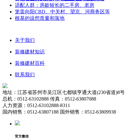
适配人群：房龄较长的二手房、老房
笼盖向阳CBD、中关村、望京、河商务区等
根基的设想质量和落地
关于我们
装修建材知识
装修建材百科
联系我们
地址：江苏省苏州市吴江区七都镇亨通大道(230省道)8号
总机：0512-63102888 传真：0512-63807088
人力资源：0512-63102888-8311
国内销售：0512-63807188 国外销售：0512-63809938
官方微信