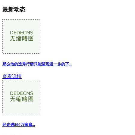
最新动态
那么他的选秀行情只能呈现进一步的下...
查看详情
经走进800万家庭
...