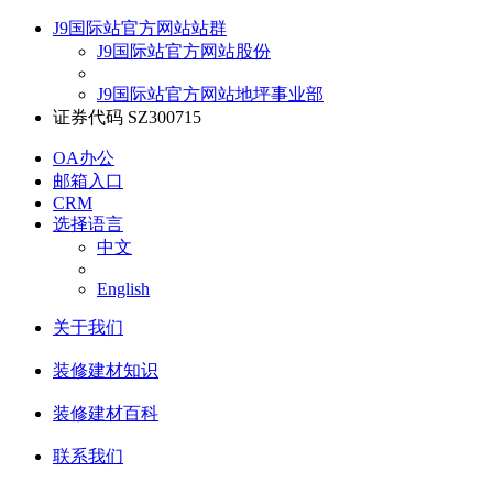
J9国际站官方网站站群
J9国际站官方网站股份
J9国际站官方网站地坪事业部
证券代码 SZ300715
OA办公
邮箱入口
CRM
选择语言
中文
English
关于我们
装修建材知识
装修建材百科
联系我们